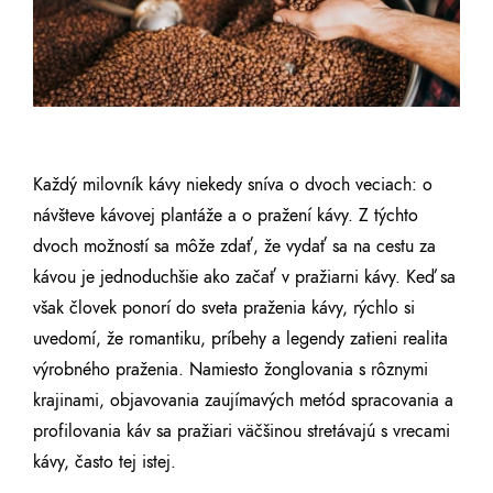
Každý milovník kávy niekedy sníva o dvoch veciach: o
návšteve kávovej plantáže a o pražení kávy. Z týchto
dvoch možností sa môže zdať, že vydať sa na cestu za
kávou je jednoduchšie ako začať v pražiarni kávy. Keď sa
však človek ponorí do sveta praženia kávy, rýchlo si
uvedomí, že romantiku, príbehy a legendy zatieni realita
výrobného praženia. Namiesto žonglovania s rôznymi
krajinami, objavovania zaujímavých metód spracovania a
profilovania káv sa pražiari väčšinou stretávajú s vrecami
kávy, často tej istej.