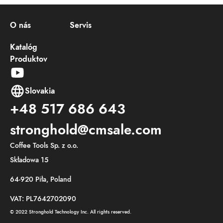
O nás
Servis
Katalóg
Produktov
Slovakia
+48 517 686 643
stronghold@cmsale.com
Coffee Tools Sp. z o.o.
Składowa 15
64-920 Piła, Poland
VAT: PL7642702090
© 2022 Stronghold Technology Inc. All rights reserved.