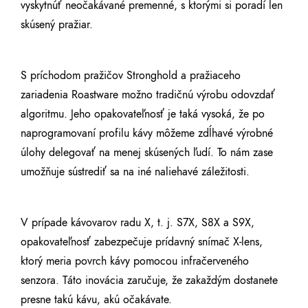
vyskytnúť neočakávané premenné, s ktorými si poradí len
skúsený pražiar.
S príchodom pražičov Stronghold a pražiaceho
zariadenia Roastware možno tradičnú výrobu odovzdať
algoritmu. Jeho opakovateľnosť je taká vysoká, že po
naprogramovaní profilu kávy môžeme zdĺhavé výrobné
úlohy delegovať na menej skúsených ľudí. To nám zase
umožňuje sústrediť sa na iné naliehavé záležitosti.
V prípade kávovarov radu X, t. j. S7X, S8X a S9X,
opakovateľnosť zabezpečuje prídavný snímač X-lens,
ktorý meria povrch kávy pomocou infračerveného
senzora. Táto inovácia zaručuje, že zakaždým dostanete
presne takú kávu, akú očakávate.