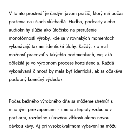
V tomto prostredí je častým javom pražič, ktorý má počas
praženia na ušiach slúchadlá. Hudba, podcasty alebo
audioknihy slúžia ako útočisko na prerušenie
monotónnosti výroby, kde sa v rovnakých momentoch
vykonávajú takmer identické úlohy. Každý, kto mal
možnosť pracovať v takýchto podmienkach, vie, aká
dôležitá je vo výrobnom procese konzistencia. Každá
vykonávaná činnosť by mala byť identická, ak sa očakáva
podobný konečný výsledok.
Počas bežného výrobného dňa sa môžeme stretnúť s
mnohými prekvapeniami - zmenou teploty vzduchu v
pražiarni, rozdielnou úrovňou vlhkosti alebo novou
dávkou kávy. Aj pri vysokokvalitnom vybavení sa môžu