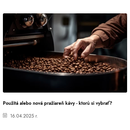
Použitá alebo nová pražiareň kávy - ktorú si vybrať?
16.04.2025 r.