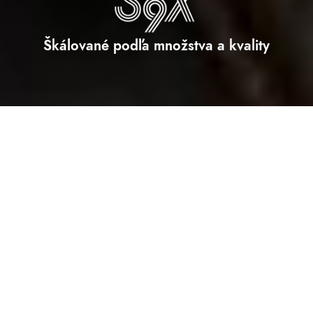
Škálované podľa množstva a kvality
Neporovnateľná účinnosť a veľkosť
vo svojej triede
S9X umožňuje výrobu dávok od 3 kg do 8 kg. Uskutočnili sme viac
ako 1000 testovacích pražení, kde sme stanovili nové štandardy,
vďaka čomu sme si istí trvanlivosťou a spoľahlivosťou, na ktorú je
možné sa spoľahnúť a dôverovať.